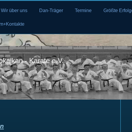
Wir über uns
Dan-Träger
Termine
Größte Erfolg
m+Kontakte
okaikan - Karate e.V.
ln