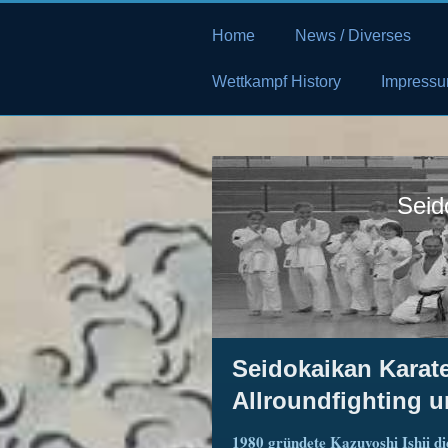
Home
News / Diverses
Wettkampf History
Impressu
Seid
Seidokaikan Karat
Allroundfighting u
1980 gründete Kazuyoshi Ishii d