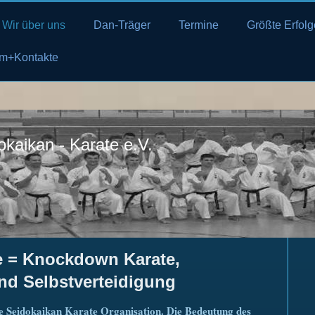
Wir über uns
Dan-Träger
Termine
Größte Erfolg
m+Kontakte
okaikan - Karate e.V.
e = Knockdown Karate,
nd Selbstverteidigung
ie Seidokaikan Karate Organisation. Die Bedeutung des